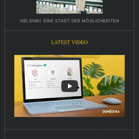
HELSINKI: EINE STADT DER MÖGLICHKEITEN
UNT
LATEST VIDEO