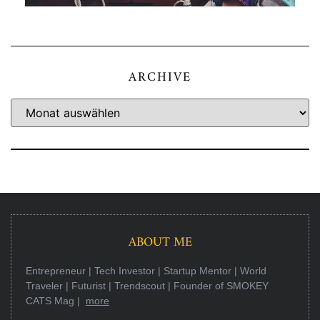
ARCHIVE
ABOUT ME
Entrepreneur | Tech Investor | Startup Mentor | World
Traveler | Futurist | Trendscout | Founder of SMOKEY
CATS Mag |
more