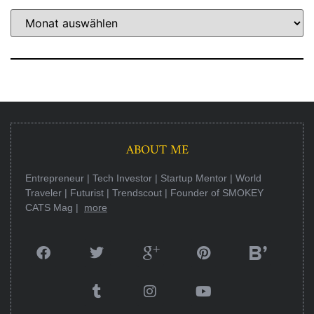
ABOUT ME
Entrepreneur | Tech Investor | Startup Mentor | World
Traveler | Futurist | Trendscout | Founder of SMOKEY
CATS Mag |
more