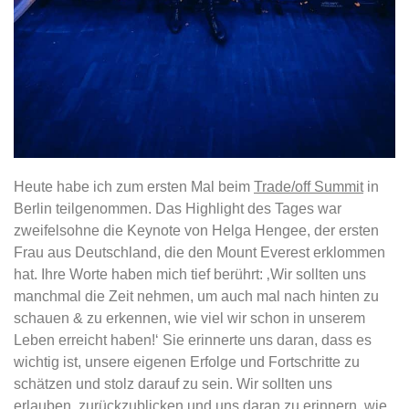
Heute habe ich zum ersten Mal beim
Trade/off Summit
in
Berlin teilgenommen. Das Highlight des Tages war
zweifelsohne die Keynote von Helga Hengee, der ersten
Frau aus Deutschland, die den Mount Everest erklommen
hat. Ihre Worte haben mich tief berührt: ‚Wir sollten uns
manchmal die Zeit nehmen, um auch mal nach hinten zu
schauen & zu erkennen, wie viel wir schon in unserem
Leben erreicht haben!‘ Sie erinnerte uns daran, dass es
wichtig ist, unsere eigenen Erfolge und Fortschritte zu
schätzen und stolz darauf zu sein. Wir sollten uns
erlauben, zurückzublicken und uns daran zu erinnern, wie