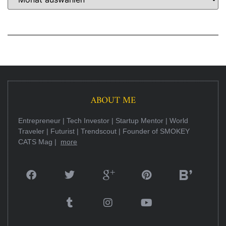
ABOUT ME
Entrepreneur | Tech Investor | Startup Mentor | World
Traveler | Futurist | Trendscout | Founder of SMOKEY
CATS Mag |
more