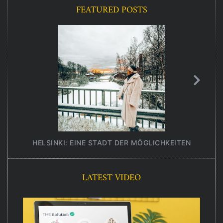
FEATURED POSTS
HELSINKI: EINE STADT DER MÖGLICHKEITEN
UNT
LATEST VIDEO