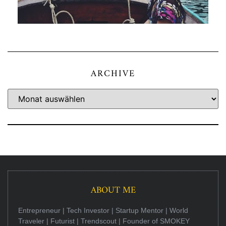
ARCHIVE
ABOUT ME
Entrepreneur | Tech Investor | Startup Mentor | World
Traveler | Futurist | Trendscout | Founder of SMOKEY