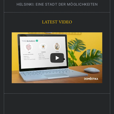
HELSINKI: EINE STADT DER MÖGLICHKEITEN
UNT
LATEST VIDEO