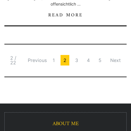
offensichtlich …
READ MORE
2 /
Previous
1
2
3
4
5
Next
22
ABOUT ME