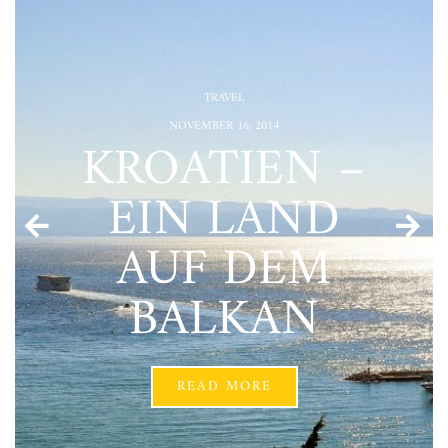
TRAVEL
NOVEMBER 16, 2014
KROATIEN –
EIN LAND
AUF DEM
BALKAN
READ MORE