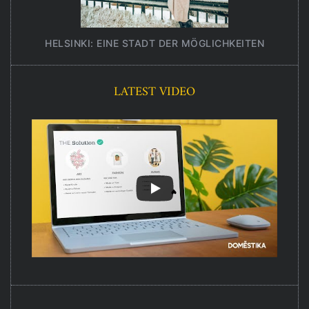
HELSINKI: EINE STADT DER MÖGLICHKEITEN
UNT
LATEST VIDEO