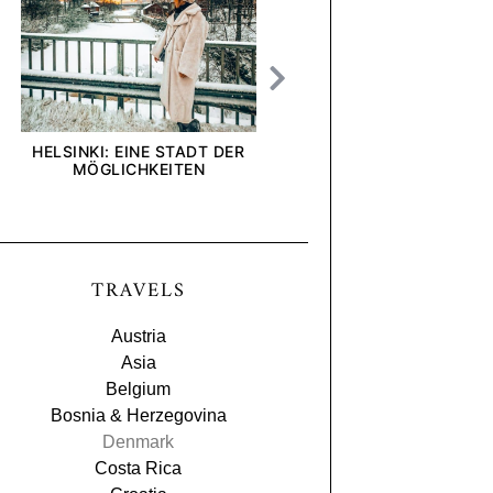
HELSINKI: EINE STADT DER
[ANZEIGE] WIE INTE
MÖGLICHKEITEN
UND UNTERNEHMEN U
BLICK AUF DIE DEL
TRAVELS
Austria
Asia
Belgium
Bosnia & Herzegovina
Denmark
Costa Rica