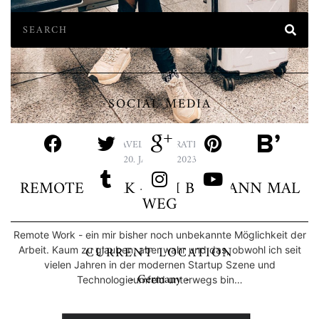
Als ich mich dazu entschied, in Südafrika remote zu arbeiten,
hatte ich eine große Vorfreude auf das, was das Land zu bieten
hatte. Besonders faszinierte mich die Möglichkeit, eine Safari im
Timbavati…
READ MORE
SOCIAL MEDIA
TRAVEL
,
INSPIRATION
20. JANUAR 2023
REMOTE WORK – ICH BIN DANN MAL
WEG
Remote Work - ein mir bisher noch unbekannte Möglichkeit der
CURRENT LOCATION
Arbeit. Kaum zu glauben, aber wahr und das, obwohl ich seit
vielen Jahren in der modernen Startup Szene und
- Germany -
Technologieumfeld unterwegs bin…
READ MORE