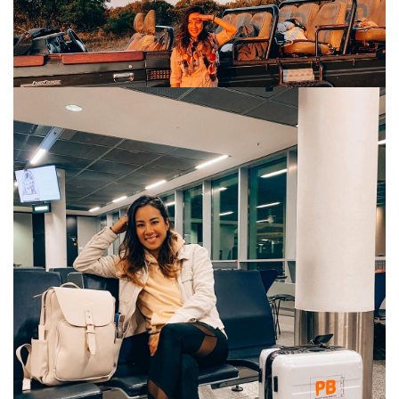
TRAVEL
2. FEBRUAR 2023
JOHANNESBURG – EINE STADT VOLLER
KONTRASTE | SÜDAFRIKA
Mein kurzer Aufenthalt in Johannesburg war geprägt von
Kontrasten und einer faszinierenden Mischung aus Spannung
und Kultur. Als größte Stadt Südafrikas ist Johannesburg
bekannt für seine lebendige At…
READ MORE
TRAVEL
26. JANUAR 2023
SAFARI-EXPERIENCE IM TIMBAVATI
WILDRESERVAT | SÜDAFRIKA