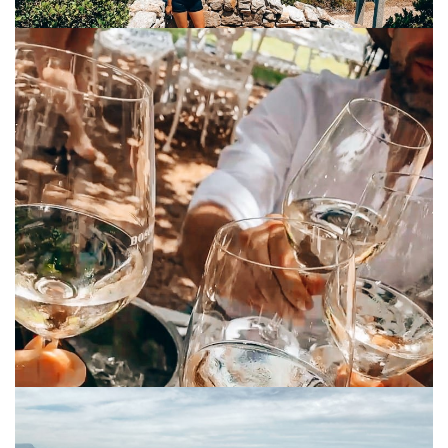
TRAVEL
,
CULTURE
12. FEBRUAR 2023
KAPSTADT: EINE ATEMBERAUBENDE
METROPOLE AM KAP DER GUTEN
HOFFNUNG | SÜDAFRIKA
Kapstadt, die pulsierende Metropole am südlichsten Punkt
Afrikas, hat mich mit ihrer Schönheit und Vielfalt sowas von in