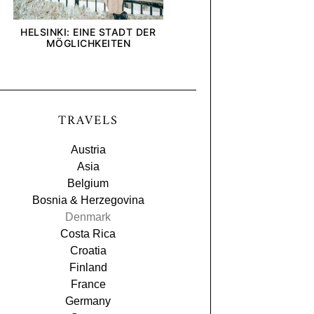
HELSINKI: EINE STADT DER
[ANZEIGE] WIE INTE
MÖGLICHKEITEN
UND UNTERNEHMEN U
BLICK AUF DIE DEL
TRAVELS
Austria
Asia
Belgium
Bosnia & Herzegovina
Denmark
Costa Rica
Croatia
Finland
France
Germany