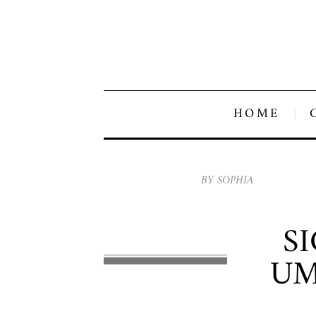
HOME
BY SOPHIA
S
UM