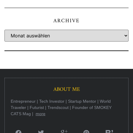
ARCHIVE
ABOUT ME
Entrepreneur | Tech Investor | Startup Mentor | World
Traveler | Futurist | Trendscout | Founder of SMOKEY
CATS Mag |
more