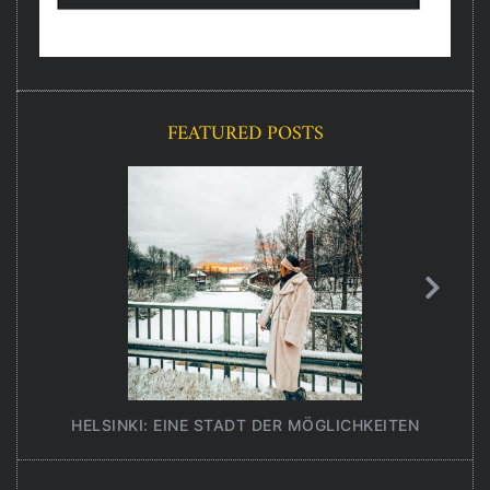
FEATURED POSTS
HELSINKI: EINE STADT DER MÖGLICHKEITEN
UNT