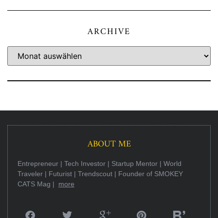
ARCHIVE
ABOUT ME
Entrepreneur | Tech Investor | Startup Mentor | World
Traveler | Futurist | Trendscout | Founder of SMOKEY
CATS Mag |
more