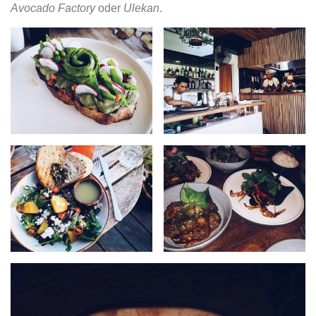
Avocado Factory
oder
Ulekan
.