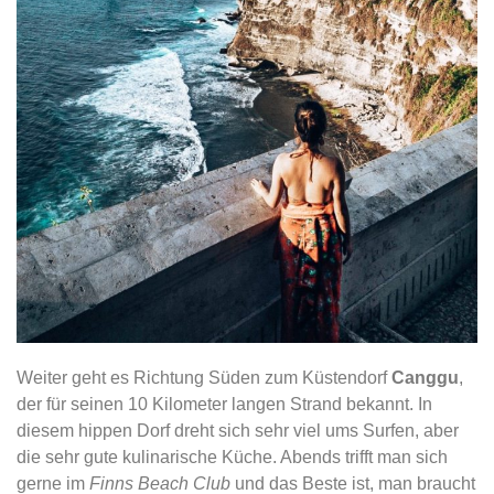
Weiter geht es Richtung Süden zum Küstendorf
Canggu
,
der für seinen 10 Kilometer langen Strand bekannt. In
diesem hippen Dorf dreht sich sehr viel ums Surfen, aber
die sehr gute kulinarische Küche. Abends trifft man sich
gerne im
Finns Beach Club
und das Beste ist, man braucht