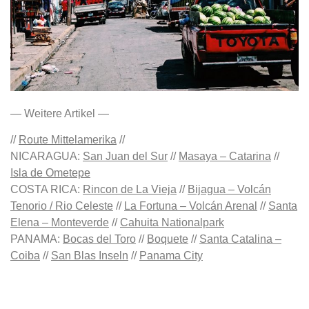
— Weitere Artikel —
//
Route Mittelamerika
//
NICARAGUA:
San Juan del Sur
//
Masaya – Catarina
//
Isla de Ometepe
COSTA RICA:
Rincon de La Vieja
//
Bijagua – Volcán
Tenorio / Rio Celeste
//
La Fortuna – Volcán Arenal
//
Santa
Elena – Monteverde
//
Cahuita Nationalpark
PANAMA:
Bocas del Toro
//
Boquete
//
Santa Catalina –
Coiba
//
San Blas Inseln
//
Panama City