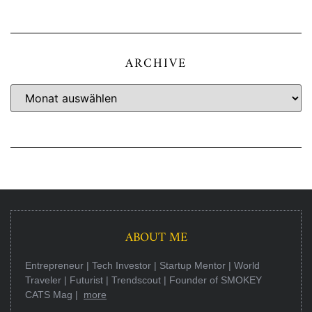
ARCHIVE
ABOUT ME
Entrepreneur | Tech Investor | Startup Mentor | World
Traveler | Futurist | Trendscout | Founder of SMOKEY
CATS Mag |
more