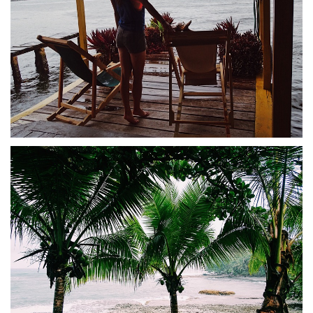
Irgendwann hat man auch die Nase voll vom ständigen
Umsteigen, unbequemen Bussen und Hiken. Darum buchte ich
ein Shuttle bzw. direkten Transfer nach Boquete für 30 $
(inklusive Taxiboot zurück nach Al…
READ MORE
TRAVEL
17. APRIL 2017
BOCAS DEL TORO | PANAMA
Leider war keine Zeit um Puerto Viejo noch zu besichtigen, die
Stadt soll angeblich auch ein Besuch wert sein. Mit dem Bus
ging es weiter zur Grenze nach Panama. Hier zahlt man
zunächst 8 $ Ausreisest…
READ MORE