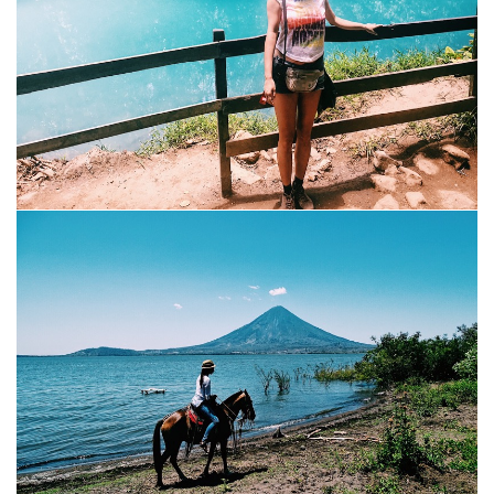
aber der "…
READ MORE
TRAVEL
5. APRIL 2017
NATIONALPARK VULKAN TENORIO &
RIO CELESTE | COSTA RICA
Hier habe ich mir natürlich wieder viel zu viel vorgenommen,
aber wo der Wille ist… mit dem Nachtbus geht es zunächst von
der Grenze nach Liberia. Ich habe Glück und finde einen netten
Fahrer der mich…