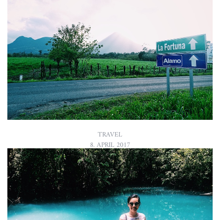
MONTEVERDE | COSTA RICA
Mit dem Ferry-Taxi geht es morgens um 8 Uhr weiter über den
Arenal-See nach Santa Elena. Das ist tatsächlich die bequemste
und kostengünstigste Möglichkeit um nach Monteverde zu
kommen. Vor Ort sol…
READ MORE
TRAVEL
8. APRIL 2017
VOLCAN ARENAL IN LA FORTUNA |
COSTA RICA
Die Fahrt ist lange, aber so schön grün habe ich es schon lange
nicht gesehen: Hier befindet sich der größte Vulkan Costa
Rica's: Arenal. Leider kann dieser nicht bestiegen werden, dafür