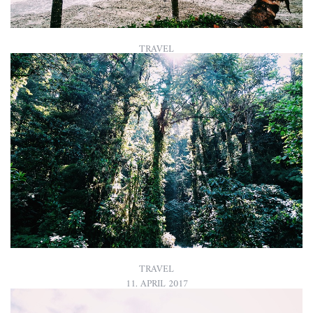
TRAVEL
14. APRIL 2017
NATIONALPARK CAHUITA | COSTA RICA
Um nicht zu viel Zeit zu verlieren, entscheide ich mich dagegen
noch zum Nationalpark Manuel Antonio im Süden zu fahren.
Dieser soll zwar sehr schön und eine bunte Auswahl an
unterschiedlichen Tieren …
READ MORE
TRAVEL
11. APRIL 2017
ZIPLINE & HANGING BRIDGES IN