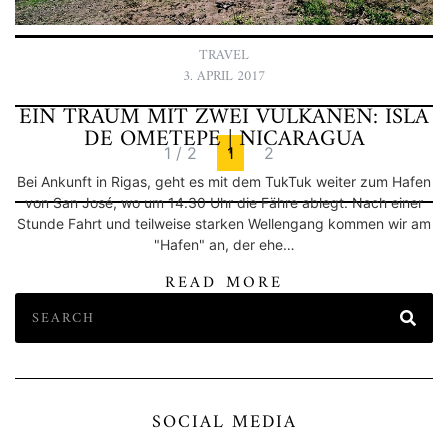
READ MORE
TRAVEL
3. APRIL 2017
EIN TRAUM MIT ZWEI VULKANEN: ISLA
DE OMETEPE | NICARAGUA
1 / 2
1
2
Bei Ankunft in Rigas, geht es mit dem TukTuk weiter zum Hafen
von San José, wo um 14.30 Uhr die Fähre ablegt. Nach einer
Stunde Fahrt und teilweise starken Wellengang kommen wir am
"Hafen" an, der ehe…
READ MORE
SOCIAL MEDIA