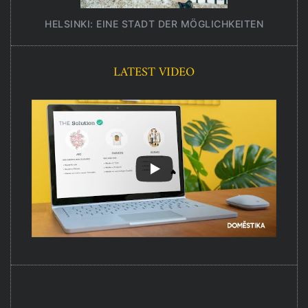
HELSINKI: EINE STADT DER MÖGLICHKEITEN
UNT
LATEST VIDEO