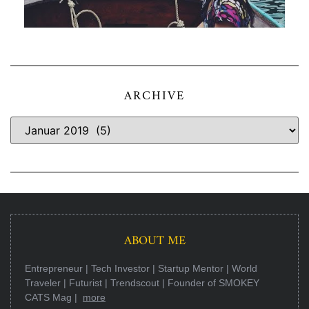
ARCHIVE
ABOUT ME
Entrepreneur | Tech Investor | Startup Mentor | World
Traveler | Futurist | Trendscout | Founder of SMOKEY
CATS Mag |
more