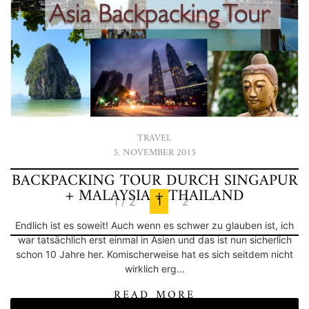
Endlich war es soweit: zum ersten Mal nach vielen Jahren bin
ich in Asien. Ein komisches Gefühl hatte ich, nicht so viele
Erwartungen aber dafür eine umso größere Vorfreude. Mein
erster Stopp sollte S…
READ MORE
TRAVEL
5. NOVEMBER 2015
BACKPACKING TOUR DURCH SINGAPUR
+ MALAYSIA + THAILAND
1 / 2
1
2
Endlich ist es soweit! Auch wenn es schwer zu glauben ist, ich
war tatsächlich erst einmal in Asien und das ist nun sicherlich
schon 10 Jahre her. Komischerweise hat es sich seitdem nicht
wirklich erg…
READ MORE