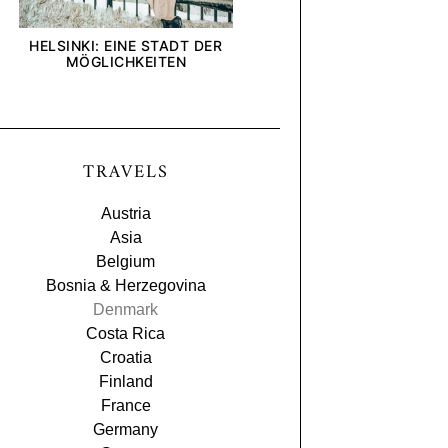
HELSINKI: EINE STADT DER
[ANZEIGE] WIE INTE
MÖGLICHKEITEN
UND UNTERNEHMEN U
BLICK AUF DIE DEL
TRAVELS
Austria
Asia
Belgium
Bosnia & Herzegovina
Denmark
Costa Rica
Croatia
Finland
France
Germany