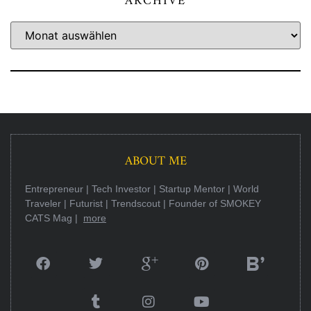
ARCHIVE
ABOUT ME
Entrepreneur | Tech Investor | Startup Mentor | World
Traveler | Futurist | Trendscout | Founder of SMOKEY
CATS Mag |
more