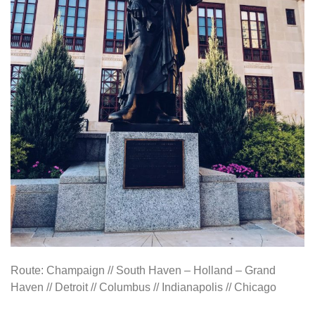
Route: Champaign // South Haven – Holland – Grand
Haven // Detroit // Columbus // Indianapolis // Chicago