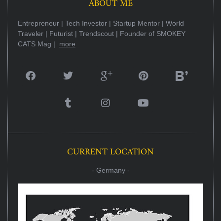
ABOUT ME
Entrepreneur | Tech Investor | Startup Mentor | World
Traveler | Futurist | Trendscout | Founder of SMOKEY
CATS Mag |
more
CURRENT LOCATION
- Germany -