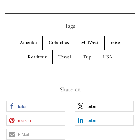
Tags
Amerika
Columbus
MidWest
reise
Roadtour
Travel
Trip
USA
Share on
teilen
teilen
merken
teilen
E-Mail