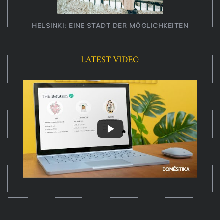
HELSINKI: EINE STADT DER MÖGLICHKEITEN
UNT
LATEST VIDEO