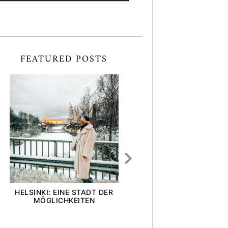
FEATURED POSTS
HELSINKI: EINE STADT DER
[ANZEIGE] WIE INTE
MÖGLICHKEITEN
UND UNTERNEHMEN U
BLICK AUF DIE DEL