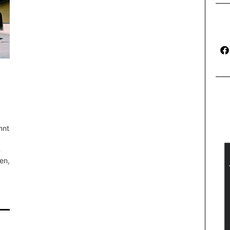
nnt
m
en,