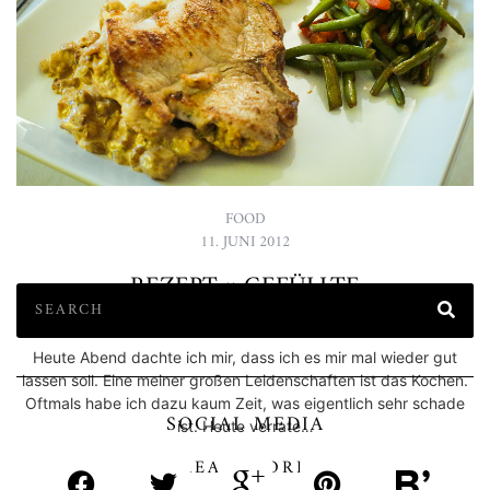
FOOD
11. JUNI 2012
REZEPT :: GEFÜLLTE
SCHWEINEKOTELETTS MIT PILZEN
Heute Abend dachte ich mir, dass ich es mir mal wieder gut
lassen soll. Eine meiner großen Leidenschaften ist das Kochen.
Oftmals habe ich dazu kaum Zeit, was eigentlich sehr schade
SOCIAL MEDIA
ist. Heute verrate…
READ MORE