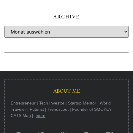
ARCHIVE
ABOUT ME
Entrepreneur | Tech Investor | Startup Mentor | World
Traveler | Futurist | Trendscout | Founder of SMOKEY
CATS Mag |
more