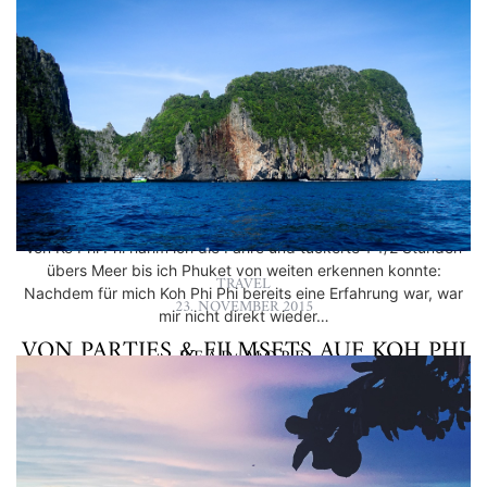
TRAVEL
26. NOVEMBER 2015
ALS PAUSCHALTOURIST IN PHUKET
UNTERWEGS
Von Ko Phi Phi nahm ich die Fähre und tuckerte 1 1/2 Stunden
übers Meer bis ich Phuket von weiten erkennen konnte:
TRAVEL
Nachdem für mich Koh Phi Phi bereits eine Erfahrung war, war
23. NOVEMBER 2015
mir nicht direkt wieder…
VON PARTIES & FILMSETS AUF KOH PHI
READ MORE
PHI
Wer kennt diesen brutalen Dramafilm aus dem Jahr 2000 nicht?
Leonardo DiCaprio erhält eine geheime Karte einer
sagenumwobenen Insel, doch als er dort ankommt beginnt das