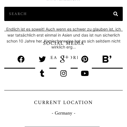
BACKPACKING TOUR DURCH SINGAPUR
+ MALAYSIA + THAILAND
Endlich ist es soweit! Auch wenn es schwer zu glauben ist, ich
war tatsächlich erst einmal in Asien und das ist nun sicherlich
schon 10 Jahre her. Komischerweise hat es sich seitdem nicht
SOCIAL MEDIA
wirklich erg…
READ MORE
CURRENT LOCATION
- Germany -