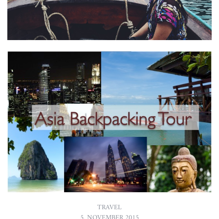
READ MORE
TRAVEL
16. NOVEMBER 2015
WELCOME TO THAILAND!
INSELHOPPING – LOS GEHT´S IN KRABI
Raus aus den Großstädten, hinein in die Natur und
Bilderbuchinseln: Nun konnte ich mir endlich persönlich ein Bild
von Thailands Inseln machen. Als erstes war die Provinz Krabi
dran mit ihren Regionen…
READ MORE
TRAVEL
5. NOVEMBER 2015