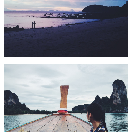
gefährliche Abenteuer. Drehort…
READ MORE
TRAVEL
19. NOVEMBER 2015
KOH JUM – EIN WAHRES PARADIES AUF
ERDEN
Auf der Suche nach einem verlassenen Ort mit wenig Touristen
bin ich nach einer eineinhalb stündigen Fährenfahrt Richtung
Koh Lanta mit Koh Jum fündig geworden. Übernachtet habe ich
im Koh Jum Resort,…