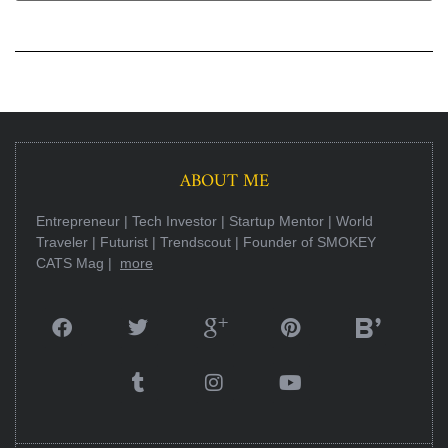
ABOUT ME
Entrepreneur | Tech Investor | Startup Mentor | World
Traveler | Futurist | Trendscout | Founder of SMOKEY
CATS Mag |
more