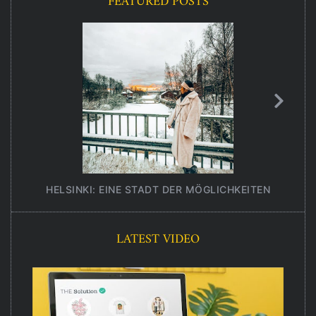
FEATURED POSTS
HELSINKI: EINE STADT DER MÖGLICHKEITEN
UNT
LATEST VIDEO