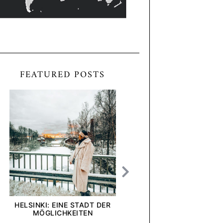
FEATURED POSTS
HELSINKI: EINE STADT DER
[ANZEIGE] WIE INTE
MÖGLICHKEITEN
UND UNTERNEHMEN U
BLICK AUF DIE DEL