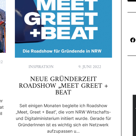
22
INSPIRATION
9. JUNI 2022
NEUE GRÜNDERZEIT
ROADSHOW „MEET GREET +
BEAT
hr
Seit einigen Monaten begleite ich Roadshow
at
„Meet, Greet + Beat“, die vom NRW Wirtschafts-
ll
und Digitalministerium initiiert wurde. Gerade für
GründerInnen ist es wichtig sich ein Netzwerk
aufzupassen u…