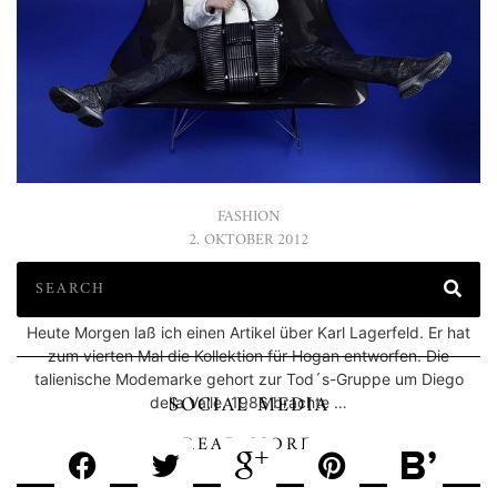
FASHION
2. OKTOBER 2012
HOGAN BY KARL LAGERFELD
Heute Morgen laß ich einen Artikel über Karl Lagerfeld. Er hat
zum vierten Mal die Kollektion für Hogan entworfen. Die
talienische Modemarke gehort zur Tod´s-Gruppe um Diego
SOCIAL MEDIA
della Valle. 1986 brachte …
READ MORE