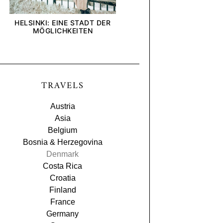
HELSINKI: EINE STADT DER
[ANZEIGE] WIE INTE
MÖGLICHKEITEN
UND UNTERNEHMEN U
BLICK AUF DIE DEL
TRAVELS
Austria
Asia
Belgium
Bosnia & Herzegovina
Denmark
Costa Rica
Croatia
Finland
France
Germany