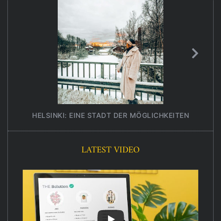
HELSINKI: EINE STADT DER MÖGLICHKEITEN
UNT
LATEST VIDEO