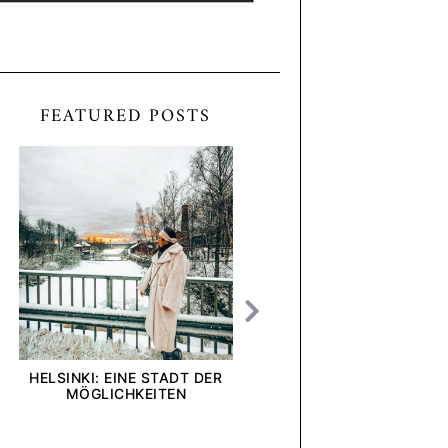
FEATURED POSTS
HELSINKI: EINE STADT DER
[ANZEIGE] WIE INTE
MÖGLICHKEITEN
UND UNTERNEHMEN U
BLICK AUF DIE DEL