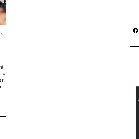
16
nt
 zu
ein
n