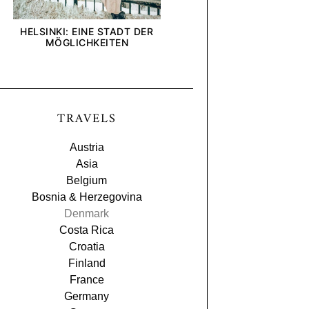
HELSINKI: EINE STADT DER
[ANZEIGE] WIE INTE
MÖGLICHKEITEN
UND UNTERNEHMEN U
BLICK AUF DIE DEL
TRAVELS
Austria
Asia
Belgium
Bosnia & Herzegovina
Denmark
Costa Rica
Croatia
Finland
France
Germany