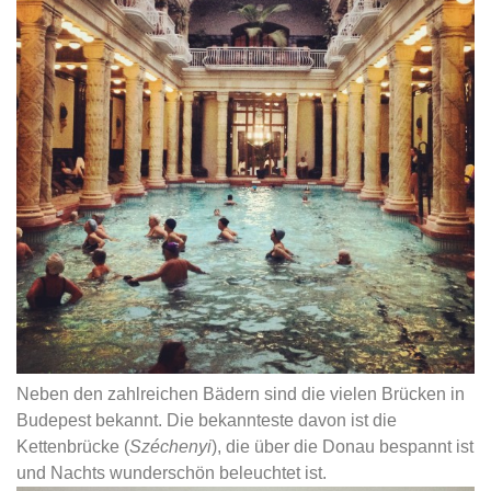
Neben den zahlreichen Bädern sind die vielen Brücken in
Budepest bekannt. Die bekannteste davon ist die
Kettenbrücke (
Széchenyi
), die über die Donau bespannt ist
und Nachts wunderschön beleuchtet ist.