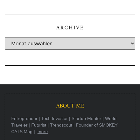
ARCHIVE
ABOUT ME
Entrepreneur | Tech Investor | Startup Mentor | World
Traveler | Futurist | Trendscout | Founder of SMOKEY
CATS Mag |
more