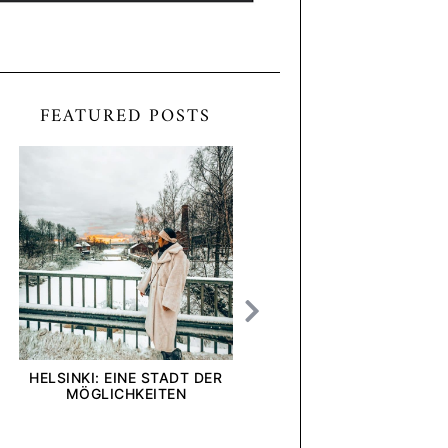
FEATURED POSTS
HELSINKI: EINE STADT DER
[ANZEIGE] WIE INTE
MÖGLICHKEITEN
UND UNTERNEHMEN U
BLICK AUF DIE DEL