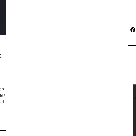
&
ach
les
det