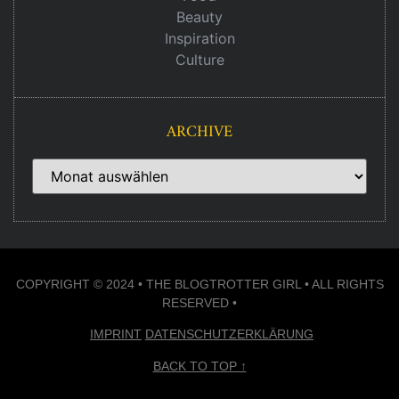
Beauty
Inspiration
Culture
ARCHIVE
COPYRIGHT © 2024 • THE BLOGTROTTER GIRL • ALL RIGHTS
RESERVED •
IMPRINT
DATENSCHUTZERKLÄRUNG
BACK TO TOP ↑