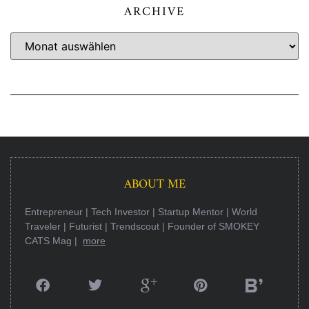
ARCHIVE
ABOUT ME
Entrepreneur | Tech Investor | Startup Mentor | World
Traveler | Futurist | Trendscout | Founder of SMOKEY
CATS Mag |
more