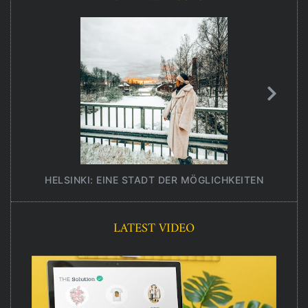
HELSINKI: EINE STADT DER MÖGLICHKEITEN
UNT
LATEST VIDEO