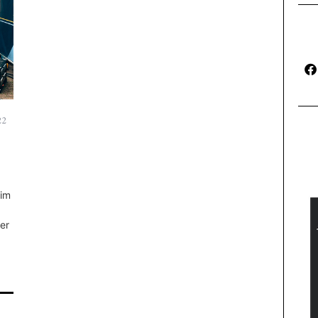
22
 im
er