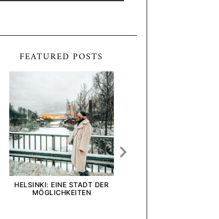
FEATURED POSTS
HELSINKI: EINE STADT DER
[ANZEIGE] WIE INTE
MÖGLICHKEITEN
UND UNTERNEHMEN U
BLICK AUF DIE DEL