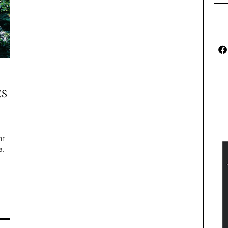
ES
hr
a.