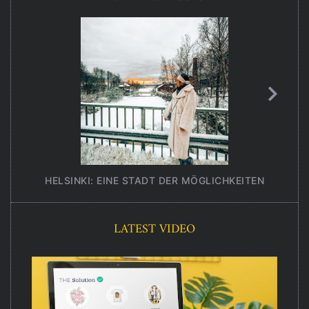
HELSINKI: EINE STADT DER MÖGLICHKEITEN
UNT
LATEST VIDEO