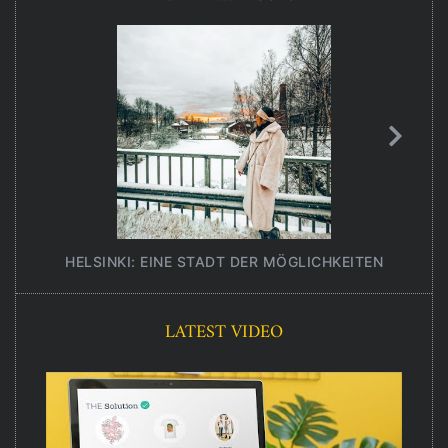
HELSINKI: EINE STADT DER MÖGLICHKEITEN
UNT
LATEST VIDEO