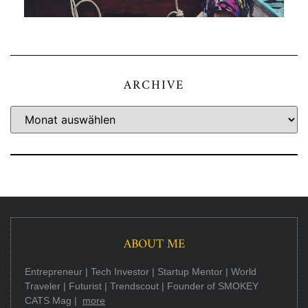
ARCHIVE
ABOUT ME
Entrepreneur | Tech Investor | Startup Mentor | World
Traveler | Futurist | Trendscout | Founder of SMOKEY
CATS Mag |
more