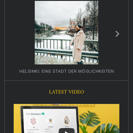
HELSINKI: EINE STADT DER MÖGLICHKEITEN
UNT
LATEST VIDEO