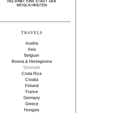
HELSINKI: EINE STADT DER
[ANZEIGE] WIE INTE
MÖGLICHKEITEN
UND UNTERNEHMEN U
BLICK AUF DIE DEL
TRAVELS
Austria
Asia
Belgium
Bosnia & Herzegovina
Denmark
Costa Rica
Croatia
Finland
France
Germany
Greece
Hungary